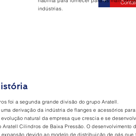
habilita para fornecer para as mais exig
Contat
indústrias.
somos
istória
dros foi a segunda grande divisão do grupo Aratell.
i uma derivação da indústria de flanges e acessórios para
a evolução natural da empresa que crescia e se desenvolv
ão Aratell Cilindros de Baixa Pressão. O desenvolvimento
 expansão devido ao modelo de distribuição de gás que f