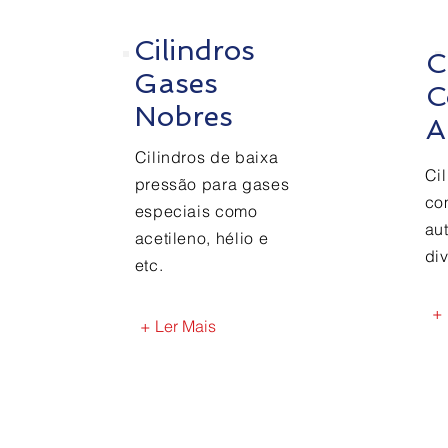
Cilindros
C
Gases
C
Nobres
A
Cilindros de baixa
Ci
pressão para gases
co
especiais como
au
acetileno, hélio e
div
etc.
+ 
+ Ler Mais