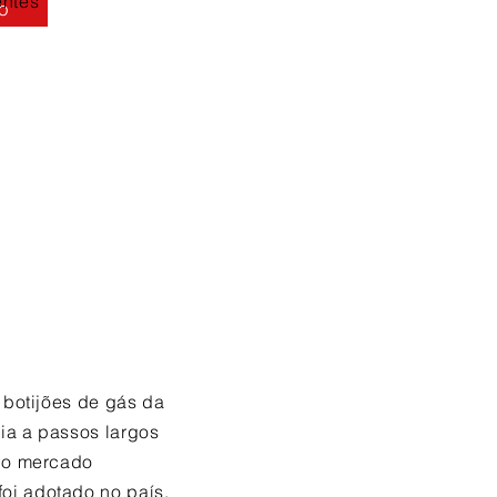
entes
o
 botijões de gás da
ia a passos largos
 do mercado
oi adotado no país,