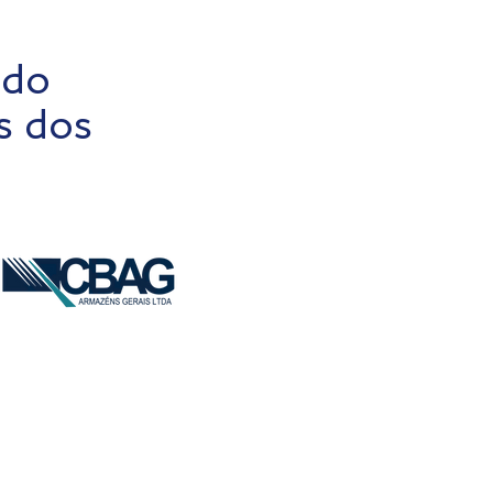
 do
s dos