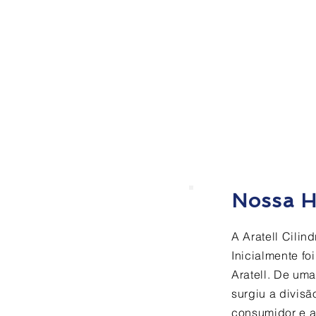
Quem 
Nossa H
A Aratell Cilin
Inicialmente fo
Aratell. De um
surgiu a divis
consumidor e a