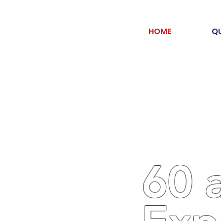
HOME
Q
60 