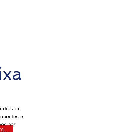
ixa
indros de
ponentes e
nos nos
em