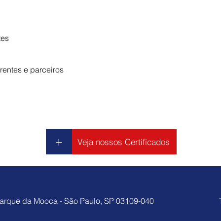
tes
rentes e parceiros
+
Veja nossos Certificados
 Parque da Mooca - São Paulo, SP 03109-040