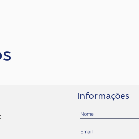
os
Informações
r