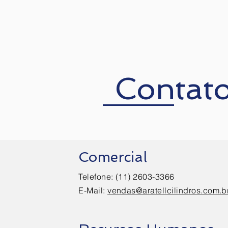
Contat
Comercial
Telefone: (11) 2603-3366
E-Mail:
vendas
@aratellcilindros.com.b