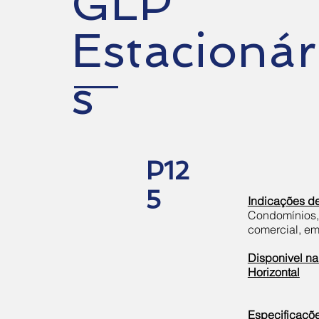
GLP
Estacionár
s
P12
5
Indicações d
Condomínios, h
comercial, em
Disponivel na
Horizontal
Especificaçõ