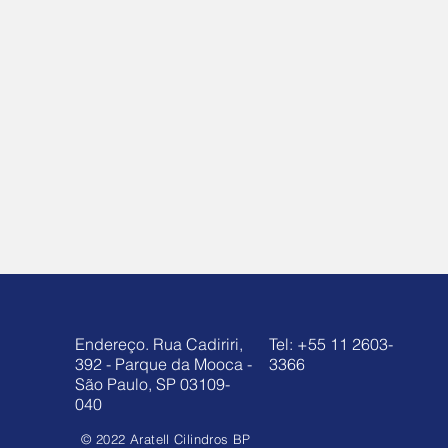
Endereço. Rua Cadiriri,
Tel: +55 11 2603-
392 - Parque da Mooca -
3366
São Paulo, SP 03109-
040
© 2022 Aratell Cilindros BP